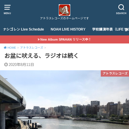
MENU
SEARCH
アトラスレコーズのホームページです
ナシゴレン Live Schedule
NOAH LIVE HISTORY
学校講演年表（LIFE WO
New Album SPAHAN リリース中！
HOME
アトラスレコーズ
お盆に吠える、ラジオは続く
2020年8月11日
アトラスレコーズ