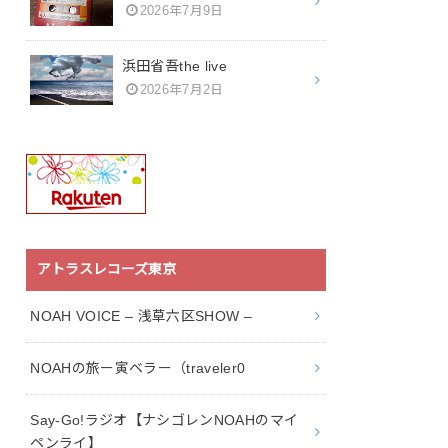
2026年7月9日
浜田省吾the live
2026年7月2日
アトラスレコーズ東京
NOAH VOICE – 浅草六区SHOW –
NOAHの旅ー寅ベラー（traveler0
Say-Go!ラジオ【ナシゴレンNOAHのマイ
ペンライ】