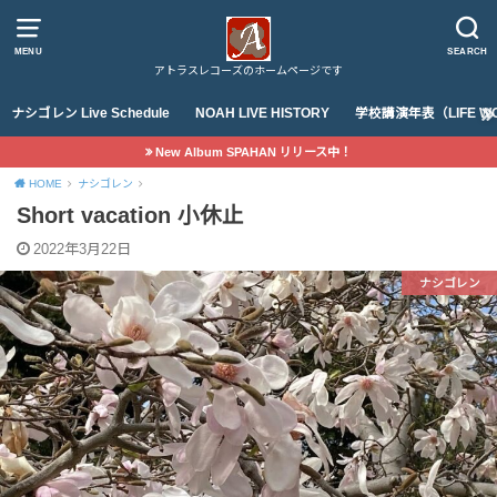
MENU
SEARCH
アトラスレコーズのホームページです
ナシゴレン Live Schedule
NOAH LIVE HISTORY
学校講演年表（LIFE WO
New Album SPAHAN リリース中！
HOME
ナシゴレン
Short vacation 小休止
2022年3月22日
ナシゴレン