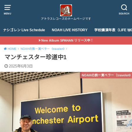
MENU
SEARCH
アトラスレコーズのホームページです
ナシゴレン Live Schedule
NOAH LIVE HISTORY
学校講演年表（LIFE WO
New Album SPAHAN リリース中！
HOME
NOAHの旅ー寅ベラー（traveler0
マンチェスター珍道中1
2025年6月3日
NOAHの旅ー寅ベラー（traveler0