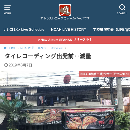
MENU
SEARCH
アトラスレコーズのホームページです
ナシゴレン Live Schedule
NOAH LIVE HISTORY
学校講演年表（LIFE WO
New Album SPAHAN リリース中！
HOME
NOAHの旅ー寅ベラー（traveler0
タイレコーディング出発前‥減量
2019年3月7日
NOAHの旅ー寅ベラー（traveler0