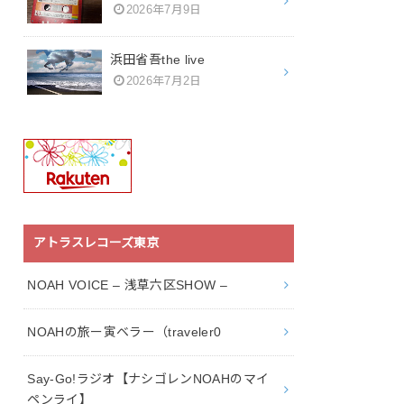
2026年7月9日
浜田省吾the live
2026年7月2日
アトラスレコーズ東京
NOAH VOICE – 浅草六区SHOW –
NOAHの旅ー寅ベラー（traveler0
Say-Go!ラジオ【ナシゴレンNOAHのマイ
ペンライ】