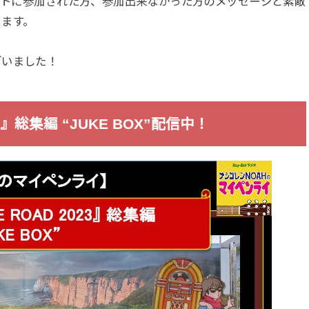
サートに参加された方、参加出来なかった方のメッセージと素敵
ります。
ざいました！
3』総集編 “JUKE BOX”配信中！