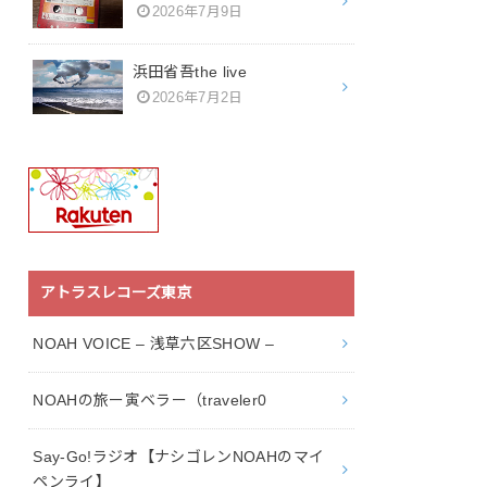
2026年7月9日
浜田省吾the live
2026年7月2日
アトラスレコーズ東京
NOAH VOICE – 浅草六区SHOW –
NOAHの旅ー寅ベラー（traveler0
Say-Go!ラジオ【ナシゴレンNOAHのマイ
ペンライ】