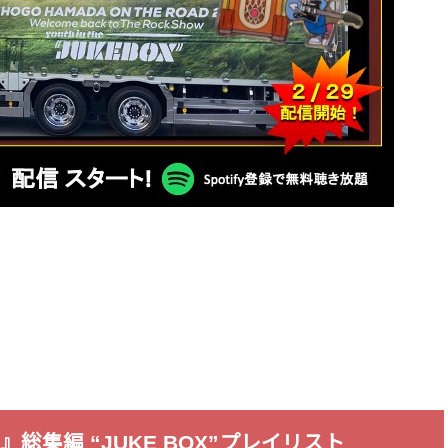
23』総集編 “JUKE BOX”プレイリスト