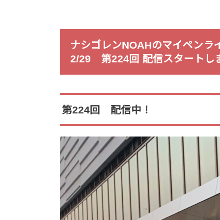
ナシゴレンNOAHのマイペンラ
2/29 第224回 配信スタート
第224回 配信中！