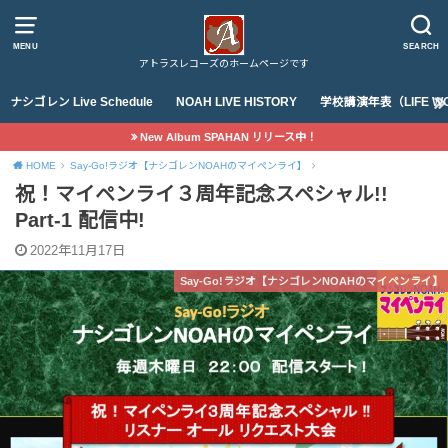
MENU
SEARCH
アトラスレコーズのホームページです
ナシゴレン Live Schedule
NOAH LIVE HISTORY
学校講演年表（LIFE WO
New Album SPAHAN リリース中！
HOME
Say-Go!ラジオ【ナシゴレンNOAHのマイペンライ】
祝！マイペンライ３周年記念スペシャル!!
Part-1 配信中!
2022年11月17日
Say-Go!ラジオ【ナシゴレンNOAHのマイペンライ】