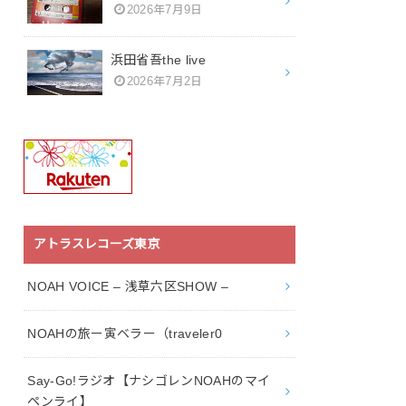
2026年7月9日
浜田省吾the live
2026年7月2日
アトラスレコーズ東京
NOAH VOICE – 浅草六区SHOW –
NOAHの旅ー寅ベラー（traveler0
Say-Go!ラジオ【ナシゴレンNOAHのマイ
ペンライ】