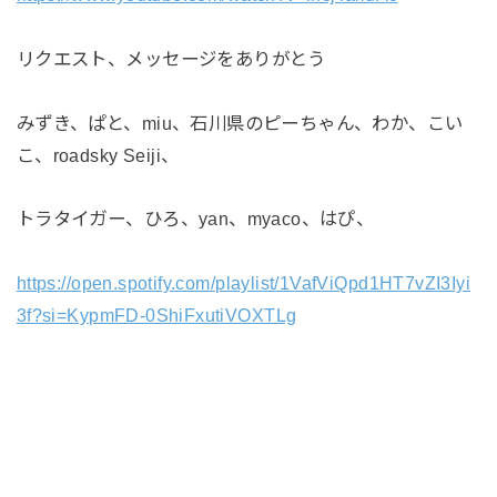
リクエスト、メッセージをありがとう
みずき、ぱと、miu、石川県のピーちゃん、わか、こい
こ、roadsky Seiji、
トラタイガー、ひろ、yan、myaco、はぴ、
https://open.spotify.com/playlist/1VafViQpd1HT7vZI3Iyi
3f?si=KypmFD-0ShiFxutiVOXTLg