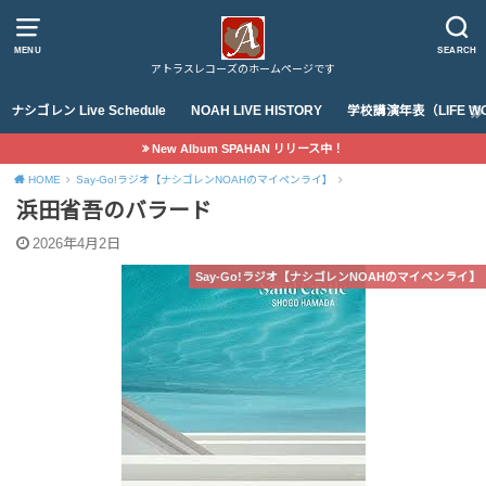
MENU
SEARCH
アトラスレコーズのホームページです
ナシゴレン Live Schedule
NOAH LIVE HISTORY
学校講演年表（LIFE WO
New Album SPAHAN リリース中！
HOME
Say-Go!ラジオ【ナシゴレンNOAHのマイペンライ】
浜田省吾のバラード
2026年4月2日
Say-Go!ラジオ【ナシゴレンNOAHのマイペンライ】