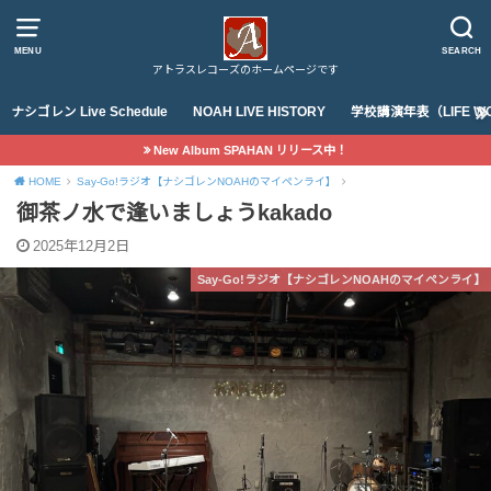
MENU
SEARCH
アトラスレコーズのホームページです
ナシゴレン Live Schedule
NOAH LIVE HISTORY
学校講演年表（LIFE WO
New Album SPAHAN リリース中！
HOME
Say-Go!ラジオ【ナシゴレンNOAHのマイペンライ】
御茶ノ水で逢いましょうkakado
2025年12月2日
Say-Go!ラジオ【ナシゴレンNOAHのマイペンライ】