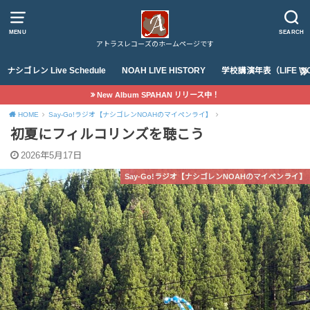
MENU
SEARCH
アトラスレコーズのホームページです
ナシゴレン Live Schedule
NOAH LIVE HISTORY
学校講演年表（LIFE WO
New Album SPAHAN リリース中！
HOME
Say-Go!ラジオ【ナシゴレンNOAHのマイペンライ】
初夏にフィルコリンズを聴こう
2026年5月17日
Say-Go!ラジオ【ナシゴレンNOAHのマイペンライ】