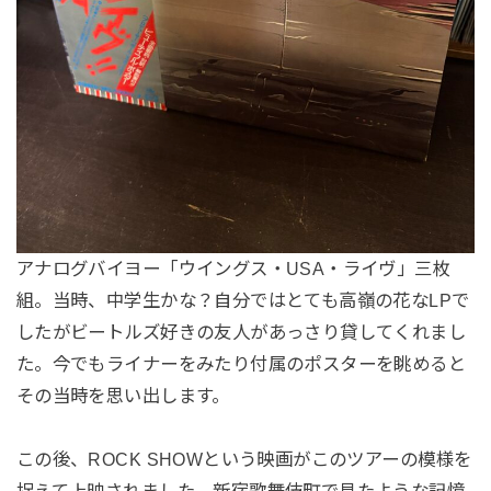
アナログバイヨー「ウイングス・USA・ライヴ」三枚
組。当時、中学生かな？自分ではとても高嶺の花なLPで
したがビートルズ好きの友人があっさり貸してくれまし
た。今でもライナーをみたり付属のポスターを眺めると
その当時を思い出します。
この後、ROCK SHOWという映画がこのツアーの模様を
捉えて上映されました。新宿歌舞伎町で見たような記憶