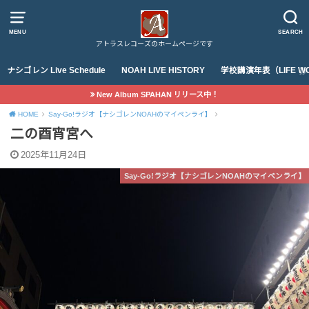
MENU
SEARCH
アトラスレコーズのホームページです
ナシゴレン Live Schedule
NOAH LIVE HISTORY
学校講演年表（LIFE WO
New Album SPAHAN リリース中！
HOME
Say-Go!ラジオ【ナシゴレンNOAHのマイペンライ】
二の酉宵宮へ
2025年11月24日
Say-Go!ラジオ【ナシゴレンNOAHのマイペンライ】