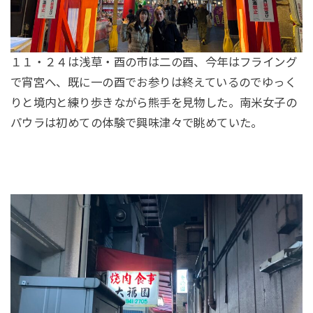
１１・２４は浅草・酉の市は二の酉、今年はフライング
で宵宮へ、既に一の酉でお参りは終えているのでゆっく
りと境内と練り歩きながら熊手を見物した。南米女子の
パウラは初めての体験で興味津々で眺めていた。