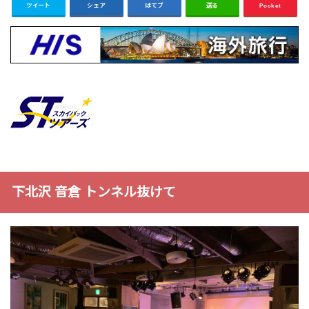
ツイート
シェア
はてブ
送る
Pocket
下北沢 音倉 トンネル抜けて