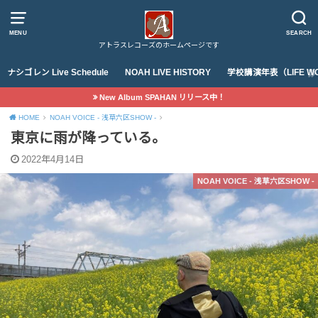
MENU
SEARCH
アトラスレコーズのホームページです
ナシゴレン Live Schedule
NOAH LIVE HISTORY
学校講演年表（LIFE WO
New Album SPAHAN リリース中！
HOME
NOAH VOICE - 浅草六区SHOW -
東京に雨が降っている。
2022年4月14日
NOAH VOICE - 浅草六区SHOW -