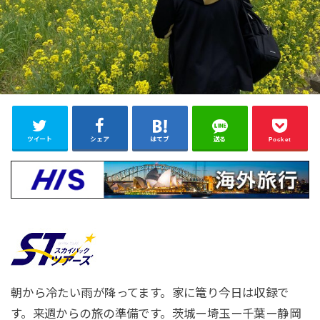
ツイート
シェア
はてブ
送る
Pocket
朝から冷たい雨が降ってます。家に篭り今日は収録で
す。来週からの旅の準備です。茨城ー埼玉ー千葉ー静岡