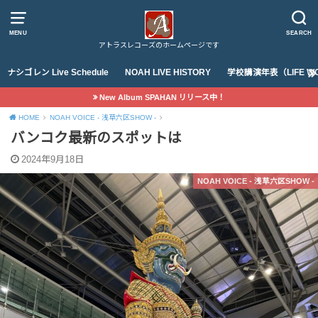
MENU
SEARCH
アトラスレコーズのホームページです
ナシゴレン Live Schedule
NOAH LIVE HISTORY
学校講演年表（LIFE WO
New Album SPAHAN リリース中！
HOME
NOAH VOICE - 浅草六区SHOW -
バンコク最新のスポットは
2024年9月18日
NOAH VOICE - 浅草六区SHOW -