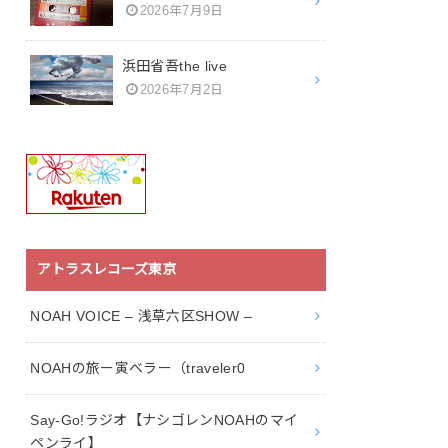
2026年7月9日
浜田省吾the live
2026年7月2日
アトラスレコーズ東京
NOAH VOICE – 浅草六区SHOW –
NOAHの旅ー寅ベラー（traveler0
Say-Go!ラジオ【ナシゴレンNOAHのマイ
ペンライ】