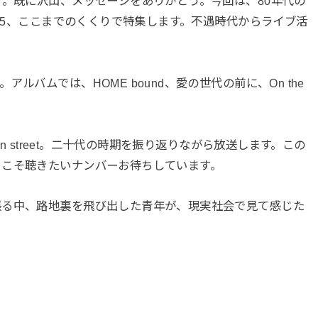
す。既に沢山、メッセージをありがとう。今回は、80年代の
985、ここまでのくくりで特集します。不遇時代からライブ活
ルバムでは、HOME bound、愛の世代の前に、On the
by the main street。二十代の時期を振り返りながら放送します。この
らこそ聴きたいナンバーお待ちしています。
張る中、路地裏を飛び出した青年が、現実社会で見て感じた