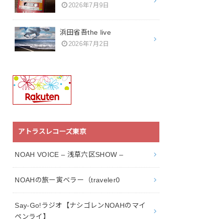
2026年7月9日
浜田省吾the live
2026年7月2日
アトラスレコーズ東京
NOAH VOICE – 浅草六区SHOW –
NOAHの旅ー寅ベラー（traveler0
Say-Go!ラジオ【ナシゴレンNOAHのマイ
ペンライ】