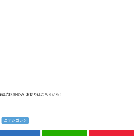
E -浅草六区SHOW- お便りはこちらから！
ナシゴレン