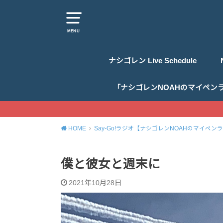
MENU
ナシゴレン Live Schedule
「ナシゴレンNOAHのマイペン
HOME
Say-Go!ラジオ【ナシゴレンNOAHのマイペン
僕と彼女と週末に
2021年10月28日