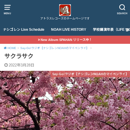
MENU
SEARCH
アトラスレコーズのホームページです
ナシゴレン Live Schedule
NOAH LIVE HISTORY
学校講演年表（LIFE WO
New Album SPAHAN リリース中！
HOME
Say-Go!ラジオ【ナシゴレンNOAHのマイペンライ】
サクラサク
2022年3月28日
Say-Go!ラジオ【ナシゴレンNOAHのマイペンライ】