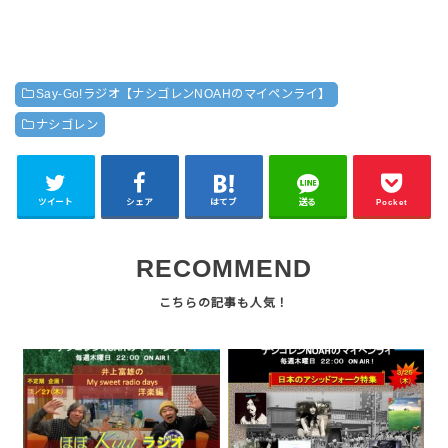
Say-Go!ラジオ【ナシゴレンNOAHのマイペンライ】
ナシゴレン
ツイート
シェア
はてブ
送る
Pocket
RECOMMEND