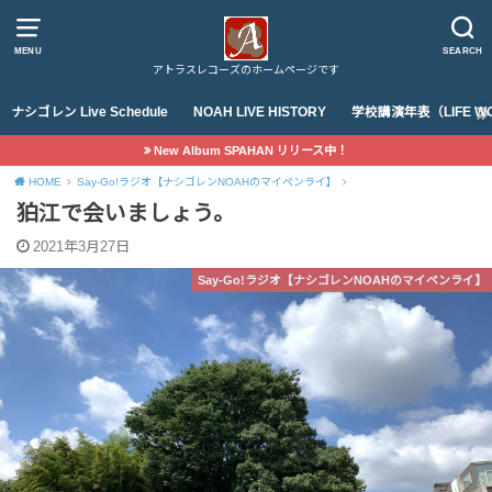
MENU
SEARCH
アトラスレコーズのホームページです
ナシゴレン Live Schedule
NOAH LIVE HISTORY
学校講演年表（LIFE WO
New Album SPAHAN リリース中！
HOME
Say-Go!ラジオ【ナシゴレンNOAHのマイペンライ】
狛江で会いましょう。
2021年3月27日
Say-Go!ラジオ【ナシゴレンNOAHのマイペンライ】