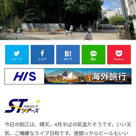
ツイート
シェア
はてブ
送る
Pocket
今日の狛江は、晴天。4月半ばの気温だそうです。いい天
気、ご機嫌なライブ日和です。昼間っからビールもいい