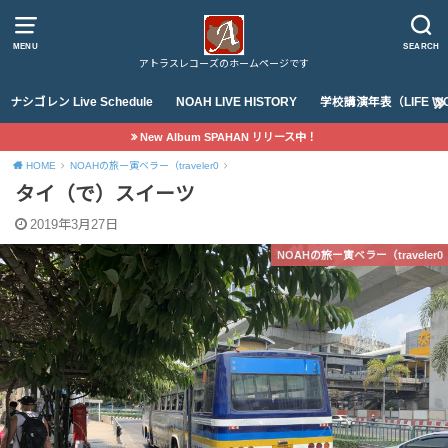
MENU
SEARCH
アトラスレコーズのホームページです
ナシゴレン Live Schedule
NOAH LIVE HISTORY
学校講演年表（LIFE WO
New Album SPAHAN リリース中！
HOME
NOAHの旅ー寅ベラー（traveler0
タイ（で）スイーツ
2019年3月27日
NOAHの旅ー寅ベラー（traveler0