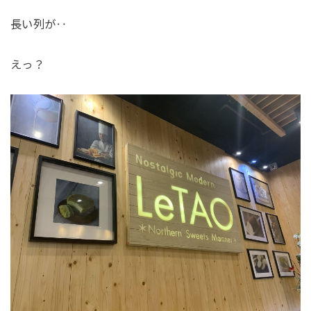
長い列が‥
えっ？