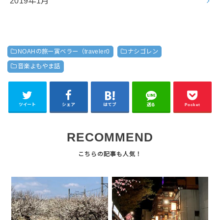
2019年1月
NOAHの旅ー寅ベラー（traveler0
ナシゴレン
音楽よもやま話
ツイート
シェア
はてブ
送る
Pocket
RECOMMEND