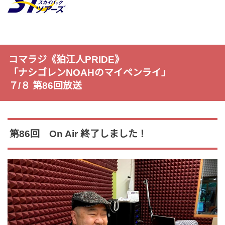
コマラジ《狛江人PRIDE》
「ナシゴレンNOAHのマイペンライ」
７/８ 第86回放送
第86回 On Air 終了しました！