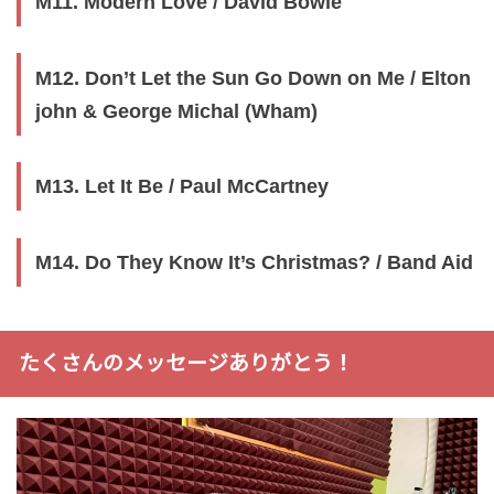
M11. Modern Love / David Bowie
M12. Don’t Let the Sun Go Down on Me / Elton
john & George Michal (Wham)
M13. Let It Be / Paul McCartney
M14. Do They Know It’s Christmas? / Band Aid
たくさんのメッセージありがとう！