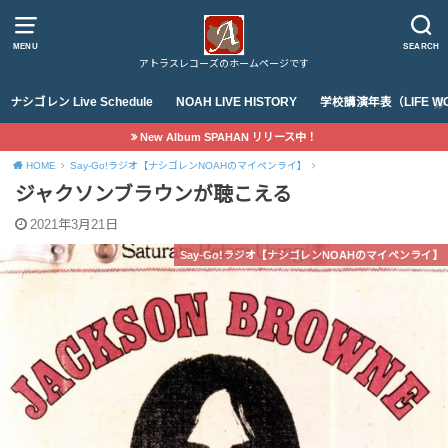
MENU
SEARCH
アトラスレコーズのホームページです
ナシゴレン Live Schedule
NOAH LIVE HISTORY
学校講演年表（LIFE WO
New Album SPAHAN リリース中！
HOME
Say-Go!ラジオ【ナシゴレンNOAHのマイペンライ】
ジャクソンブラウンが聴こえる
2021年3月21日
Say-Go!ラジオ【ナシゴレンNOAHのマイペンライ】