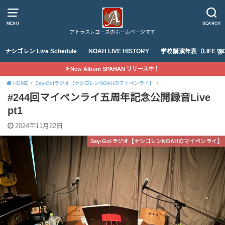
MENU
SEARCH
アトラスレコーズのホームページです
ナシゴレン Live Schedule
NOAH LIVE HISTORY
学校講演年表（LIFE WO
New Album SPAHAN リリース中！
HOME
Say-Go!ラジオ【ナシゴレンNOAHのマイペンライ】
#244回マイペンライ五周年記念公開録音Live
pt1
2024年11月22日
Say-Go!ラジオ【ナシゴレンNOAHのマイペンライ】