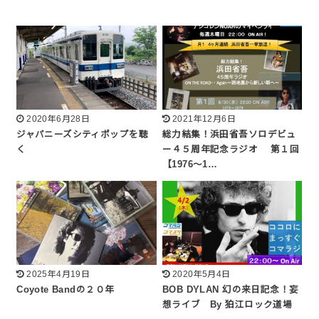
2020年6月28日
2021年12月6日
ジャパニーズシティポップを聴
総力結集！浜田省吾ソロデビュ
く
ー４５周年記念ラジオ 第１回
【1976～1…
2025年4月19日
2020年5月4日
Coyote Bandの２０年
BOB DYLAN 幻の来日記念！妄
想ライブ By 狛江ロック道場