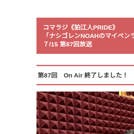
コマラジ《狛江人PRIDE》
「ナシゴレンNOAHのマイペン
７/15 第87回放送
第87回 On Air 終了しました！