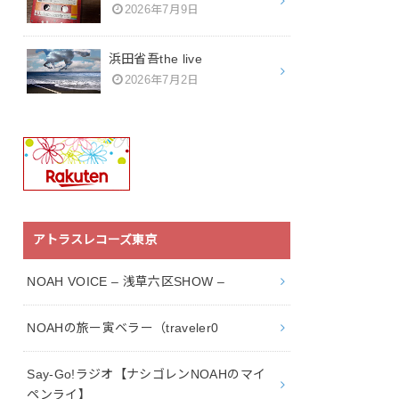
2026年7月9日
浜田省吾the live
2026年7月2日
アトラスレコーズ東京
NOAH VOICE – 浅草六区SHOW –
NOAHの旅ー寅ベラー（traveler0
Say-Go!ラジオ【ナシゴレンNOAHのマイ
ペンライ】