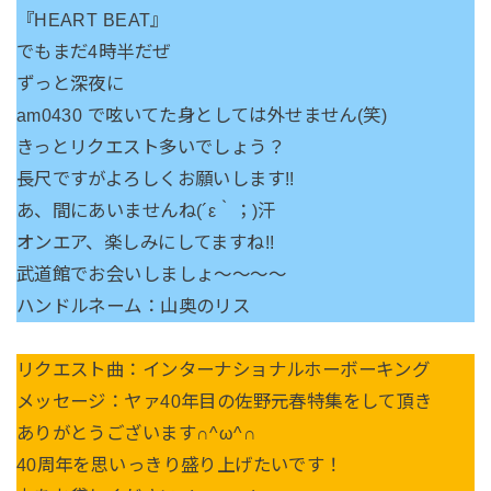
『HEART BEAT』
でもまだ4時半だぜ
ずっと深夜に
am0430 で呟いてた身としては外せません(笑)
きっとリクエスト多いでしょう？
長尺ですがよろしくお願いします!!
あ、間にあいませんね(´ε｀；)汗
オンエア、楽しみにしてますね!!
武道館でお会いしましょ～～～～
ハンドルネーム：山奥のリス
リクエスト曲：インターナショナルホーボーキング
メッセージ：ヤァ40年目の佐野元春特集をして頂き
ありがとうございます∩^ω^∩
40周年を思いっきり盛り上げたいです！