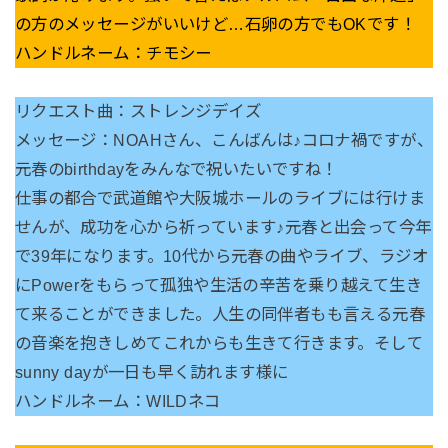
の方のメッセージがいいけど…石卵の方でもOKです！
ハンドルネーム：チモシー
リクエスト曲：ストレンジデイズ
メッセージ：NOAHさん、こんばんは♪コロナ禍ですが、
元春のbirthdayをみんなで祝いたいですね！
仕事の都合で武道館や大阪城ホールのライブには行けま
せんが、成功を心から祈っています♪元春と出会って今年
で39年になります。10代から元春の曲やライブ、ラジオ
にPowerをもらって孤独や生活の辛苦を乗り越えて生き
て来ることができました。人生の同伴者もも言える元春
の音楽を抱きしめてこれからも生きて行きます。そして
sunny dayが一日も早く訪れます様に
ハンドルネーム：WILDネコ