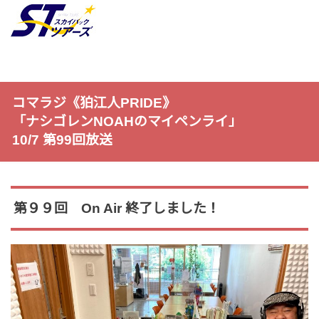
コマラジ《狛江人PRIDE》
「ナシゴレンNOAHのマイペンライ」
10/7 第99回放送
第９９回 On Air 終了しました！