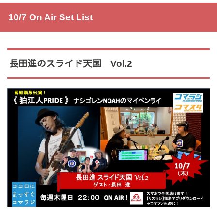
10/7 On Air Set List
長田進のスライド天国 Vol.2