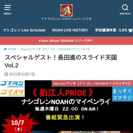
MENU
SEARCH
アトラスレコーズのホームページです
ナシゴレン Live Schedule
NOAH LIVE HISTORY
学校講演年表（LIFE WO
New Album SPAHAN リリース中！
HOME
Say-Go!ラジオ【ナシゴレンNOAHのマイペンライ】
スペシャルゲスト！長田進のスライド天国
Vol.2
2021年10月7日
Say-Go!ラジオ【ナシゴレンNOAHのマイペンライ】