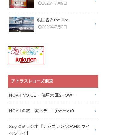
2026年7月9日
浜田省吾the live
2026年7月2日
アトラスレコーズ東京
NOAH VOICE – 浅草六区SHOW –
NOAHの旅ー寅ベラー（traveler0
Say-Go!ラジオ【ナシゴレンNOAHのマイ
ペンライ】