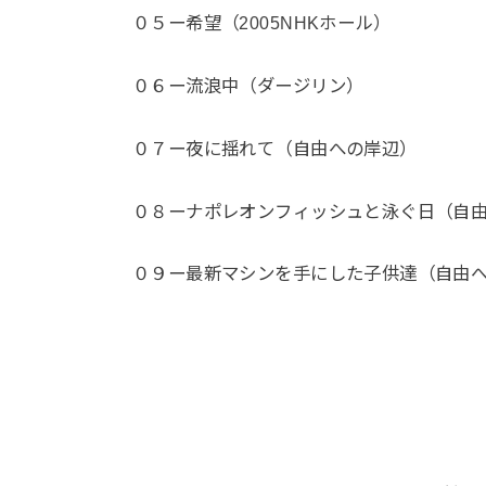
０５ー希望（2005NHKホール）
０６ー流浪中（ダージリン）
０７ー夜に揺れて（自由への岸辺）
０８ーナポレオンフィッシュと泳ぐ日（自
０９ー最新マシンを手にした子供達（自由