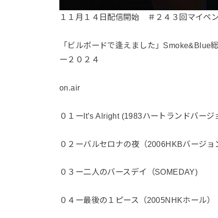
１１月１４日配信開始 ＃２４３回マイペ
「ビルボードで逢えました」Smoke&Blue総
ー２０２４
on.air
０１ーIt’s Alright (1983ハートランドバー
０２ーバルセロナの夜（2006HKBバージョ
０３ー二人のバースデイ（SOMEDAY)
０４ー最後の１ピース（2005NHKホール）