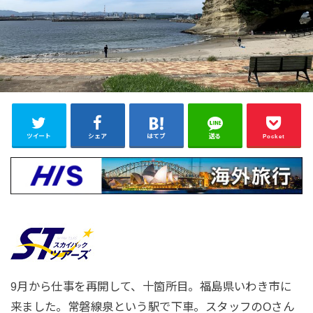
ツイート
シェア
はてブ
送る
Pocket
9月から仕事を再開して、十箇所目。福島県いわき市に
来ました。常磐線泉という駅で下車。スタッフのOさん