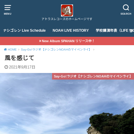
MENU
SEARCH
アトラスレコーズのホームページです
ナシゴレン Live Schedule
NOAH LIVE HISTORY
学校講演年表（LIFE WO
New Album SPAHAN リリース中！
HOME
Say-Go!ラジオ【ナシゴレンNOAHのマイペンライ】
風を感じて
2021年9月17日
Say-Go!ラジオ【ナシゴレンNOAHのマイペンライ】