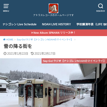
MENU
SEARCH
アトラスレコーズのホームページです
ナシゴレン Live Schedule
NOAH LIVE HISTORY
学校講演年表（LIFE WO
New Album SPAHAN リリース中！
HOME
Say-Go!ラジオ【ナシゴレンNOAHのマイペンライ】
雪の降る街を
2021年1月22日
2021年2月17日
Say-Go!ラジオ【ナシゴレンNOAHのマイペンライ】