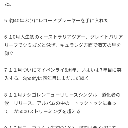
た。
5 約40年ぶりにレコードプレーヤーを手に入れた
6 １0月人生初のオーストラリアツアー、グレイトバリア
リーフでウミガメと泳ぎ、キュランダ方面で満天の星を
仰ぐ
7 １１月ついにマイペンライ6周年、いよいよ7年目に突
入する。Spotifyは四年目にまだまだ続く
8 １１月ナシゴレンニューリリースシングル 道化者の
涙 リリース、アルバムの中の トゥクトゥクに乗っ
て が5000ストリーミングを超える
9 １２月ヨーコさん人生初の〇〇、詳細はライヴにて