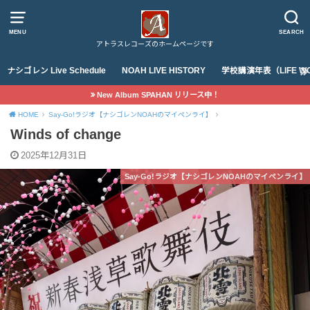
MENU
SEARCH
アトラスレコーズのホームページです
ナシゴレン Live Schedule
NOAH LIVE HISTORY
学校講演年表（LIFE WO
New Album SPAHAN リリース中！
HOME
Say-Go!ラジオ【ナシゴレンNOAHのマイペンライ】
Winds of change
2025年12月31日
Say-Go!ラジオ【ナシゴレンNOAHのマイペンライ】