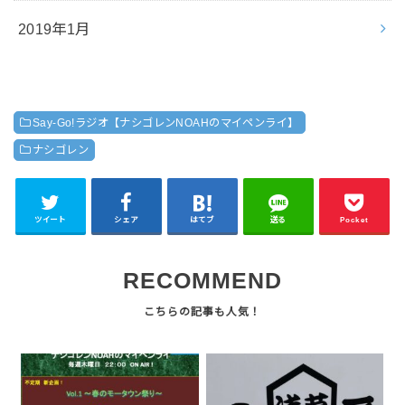
2019年1月
Say-Go!ラジオ【ナシゴレンNOAHのマイペンライ】
ナシゴレン
ツイート
シェア
はてブ
送る
Pocket
RECOMMEND