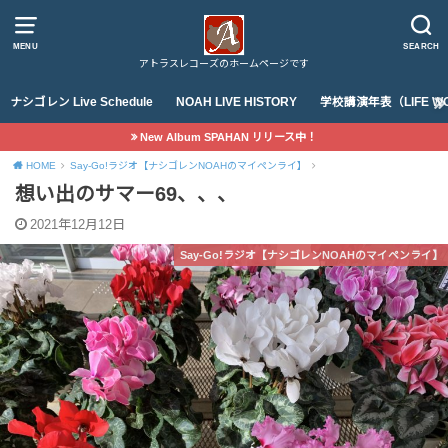
MENU
SEARCH
アトラスレコーズのホームページです
ナシゴレン Live Schedule
NOAH LIVE HISTORY
学校講演年表（LIFE WO
New Album SPAHAN リリース中！
HOME
Say-Go!ラジオ【ナシゴレンNOAHのマイペンライ】
想い出のサマー69、、、
2021年12月12日
Say-Go!ラジオ【ナシゴレンNOAHのマイペンライ】