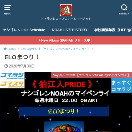
MENU
SEARCH
アトラスレコーズのホームページです
ナシゴレン Live Schedule
NOAH LIVE HISTORY
学校講演年表（LIFE WO
New Album SPAHAN リリース中！
HOME
Say-Go!ラジオ【ナシゴレンNOAHのマイペンライ】
ELOまつり！
2020年7月30日
Say-Go!ラジオ【ナシゴレンNOAHのマイペンライ】