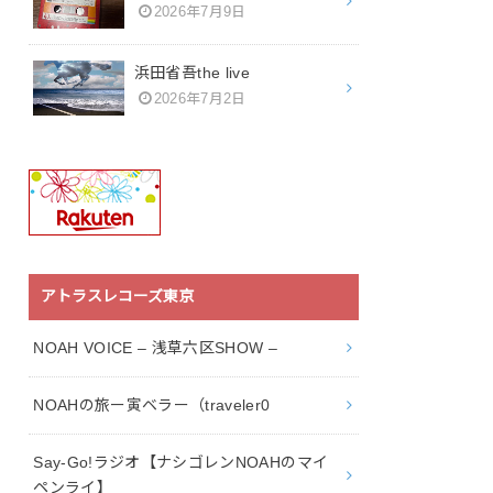
2026年7月9日
浜田省吾the live
2026年7月2日
アトラスレコーズ東京
NOAH VOICE – 浅草六区SHOW –
NOAHの旅ー寅ベラー（traveler0
Say-Go!ラジオ【ナシゴレンNOAHのマイ
ペンライ】