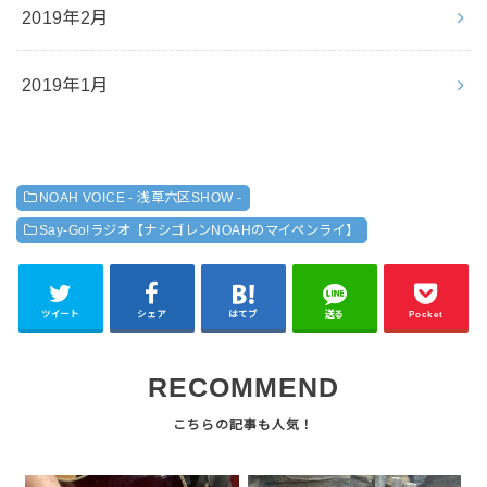
2019年2月
2019年1月
NOAH VOICE - 浅草六区SHOW -
Say-Go!ラジオ【ナシゴレンNOAHのマイペンライ】
ツイート
シェア
はてブ
送る
Pocket
RECOMMEND