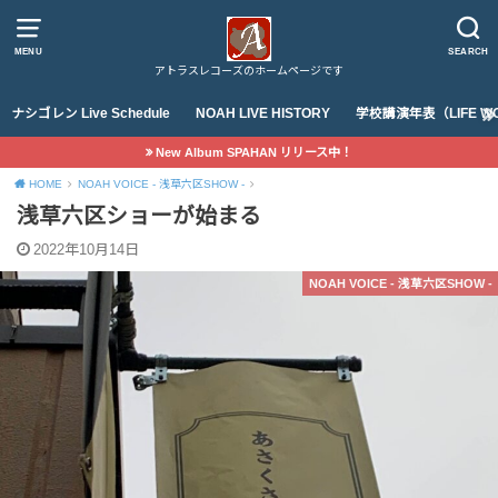
MENU
SEARCH
アトラスレコーズのホームページです
ナシゴレン Live Schedule
NOAH LIVE HISTORY
学校講演年表（LIFE WO
New Album SPAHAN リリース中！
HOME
NOAH VOICE - 浅草六区SHOW -
浅草六区ショーが始まる
2022年10月14日
NOAH VOICE - 浅草六区SHOW -