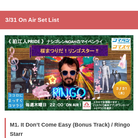
3/31 On Air Set List
M1. It Don’t Come Easy (Bonus Track) / Ringo
Starr