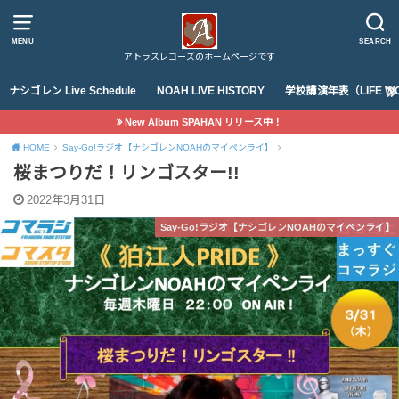
MENU
SEARCH
アトラスレコーズのホームページです
ナシゴレン Live Schedule
NOAH LIVE HISTORY
学校講演年表（LIFE WO
New Album SPAHAN リリース中！
HOME
Say-Go!ラジオ【ナシゴレンNOAHのマイペンライ】
桜まつりだ！リンゴスター!!
2022年3月31日
Say-Go!ラジオ【ナシゴレンNOAHのマイペンライ】