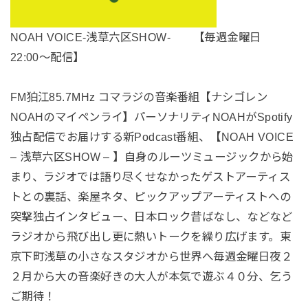
NOAH VOICE-浅草六区SHOW- 【毎週金曜日
22:00〜配信】
FM狛江85.7MHz コマラジの音楽番組【ナシゴレン
NOAHのマイペンライ】パーソナリティNOAHがSpotify
独占配信でお届けする新Podcast番組、【NOAH VOICE
– 浅草六区SHOW – 】自身のルーツミュージックから始
まり、ラジオでは語り尽くせなかったゲストアーティス
トとの裏話、楽屋ネタ、ピックアップアーティストへの
突撃独占インタビュー、日本ロック昔ばなし、などなど
ラジオから飛び出し更に熱いトークを繰り広げます。東
京下町浅草の小さなスタジオから世界へ毎週金曜日夜２
２月から大の音楽好きの大人が本気で遊ぶ４０分、乞う
ご期待！