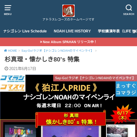
MENU
SEARCH
アトラスレコーズのホームページです
ナシゴレン Live Schedule
NOAH LIVE HISTORY
学校講演年表（LIFE WO
New Album SPAHAN リリース中！
HOME
Say-Go!ラジオ【ナシゴレンNOAHのマイペンライ】
杉真理・懐かしき80’s 特集
2021年6月17日
Say-Go!ラジオ【ナシゴレンNOAHのマイペンライ】