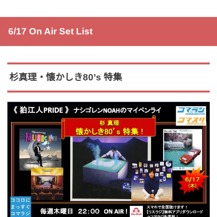
6/17 On Air Set List
杉真理・懐かしき80’s 特集